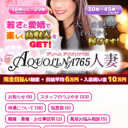
コ
ン
テ
ン
ツ
へ
ス
キ
ッ
プ
お知らせ (9)
スタッフのつぶやき (33)
待遇について (18)
知恵袋 (5)
職種・業種・お仕事説明 (2)
風俗お悩み相談 (5)