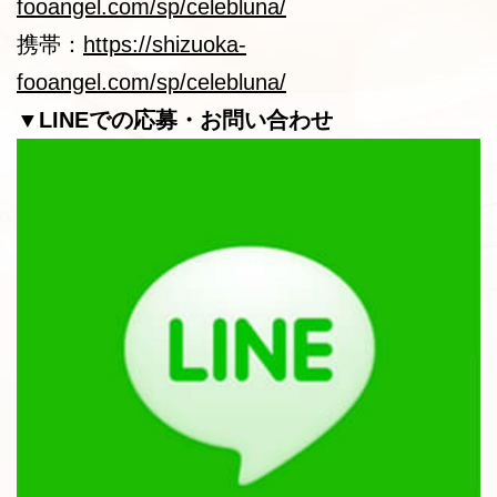
fooangel.com/sp/celebluna/
携帯：
https://shizuoka-
fooangel.com/sp/celebluna/
▼LINEでの応募・お問い合わせ